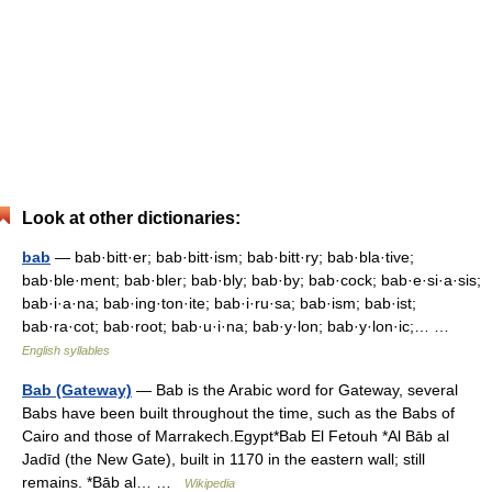
Look at other dictionaries:
bab
— bab·bitt·er; bab·bitt·ism; bab·bitt·ry; bab·bla·tive;
bab·ble·ment; bab·bler; bab·bly; bab·by; bab·cock; bab·e·si·a·sis;
bab·i·a·na; bab·ing·ton·ite; bab·i·ru·sa; bab·ism; bab·ist;
bab·ra·cot; bab·root; bab·u·i·na; bab·y·lon; bab·y·lon·ic;… …
English syllables
Bab (Gateway)
— Bab is the Arabic word for Gateway, several
Babs have been built throughout the time, such as the Babs of
Cairo and those of Marrakech.Egypt*Bab El Fetouh *Al Bāb al
Jadīd (the New Gate), built in 1170 in the eastern wall; still
remains. *Bāb al… …
Wikipedia