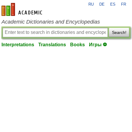
RU
DE
ES
FR
en-academic.com
Academic Dictionaries and Encyclopedias
Search!
Interpretations
Translations
Books
Игры ⚽