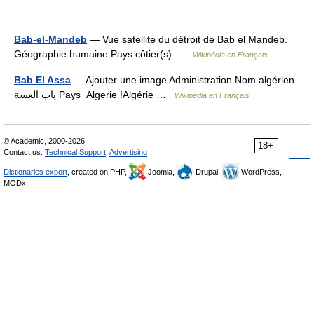
Bab-el-Mandeb
— Vue satellite du détroit de Bab el Mandeb.
Géographie humaine Pays côtier(s) …
Wikipédia en Français
Bab El Assa
— Ajouter une image Administration Nom algérien
باب العسة Pays Algerie !Algérie …
Wikipédia en Français
© Academic, 2000-2026
18+
Contact us:
Technical Support
,
Advertising
Dictionaries export
, created on PHP,
Joomla,
Drupal,
WordPress,
MODx.