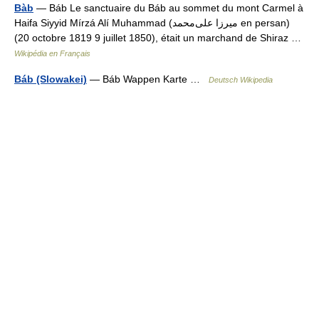
Bàb
— Báb Le sanctuaire du Báb au sommet du mont Carmel à
Haifa Siyyid Mírzá Alí Muhammad (میرزا علی‌محمد en persan)
(20 octobre 1819 9 juillet 1850), était un marchand de Shiraz …
Wikipédia en Français
Báb (Slowakei)
— Báb Wappen Karte …
Deutsch Wikipedia