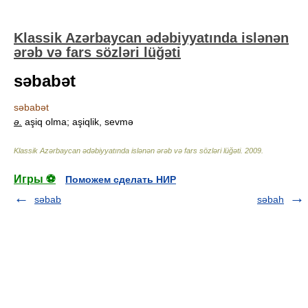
Klassik Azərbaycan ədəbiyyatında islənən
ərəb və fars sözləri lüğəti
səbabət
səbabət
ə.
aşiq olma; aşiqlik, sevmə
Klassik Azərbaycan ədəbiyyatında islənən ərəb və fars sözləri lüğəti
.
2009
.
Игры ⚽
Поможем сделать НИР
səbab
səbah